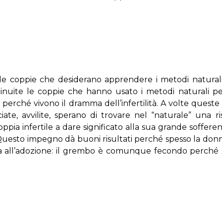
e le coppie che desiderano apprendere i metodi naturali
diminuite le coppie che hanno usato i metodi naturali pe
perché vivono il dramma dell’infertilità. A volte queste
iate, avvilite, sperano di trovare nel “naturale” una ri
coppia infertile a dare significato alla sua grande soffere
. Questo impegno dà buoni risultati perché spesso la don
a all’adozione: il grembo è comunque fecondo perché s