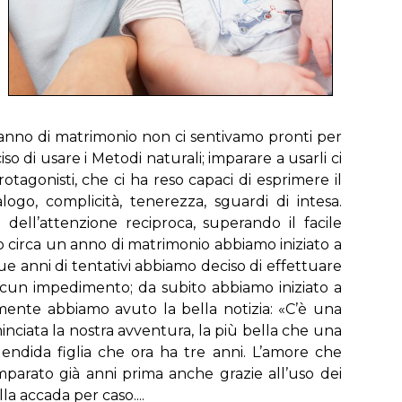
mo anno di matrimonio non ci sentivamo pronti per
di usare i Metodi naturali; imparare a usarli ci
rotagonisti, che ci ha reso capaci di esprimere il
ogo, complicità, tenerezza, sguardi di intesa.
dell’attenzione reciproca, superando il facile
Dopo circa un anno di matrimonio abbiamo iniziato a
due anni di tentativi abbiamo deciso di effettuare
alcun impedimento; da subito abbiamo iniziato a
mente abbiamo avuto la bella notizia: «C’è una
ominciata la nostra avventura, la più bella che una
ndida figlia che ora ha tre anni. L’amore che
parato già anni prima anche grazie all’uso dei
a accada per caso....