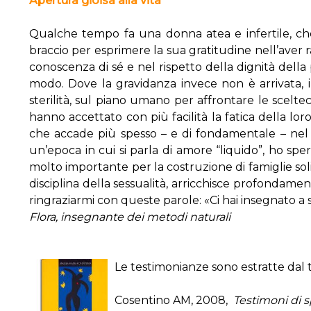
Apertura gioisa alla vita
Qualche tempo fa una donna atea e infertile, che
braccio per esprimere la sua gratitudine nell’aver 
conoscenza di sé e nel rispetto della dignità dell
modo. Dove la gravidanza invece non è arrivata, 
sterilità, sul piano umano per affrontare le scelte
hanno accettato con più facilità la fatica della lor
che accade più spesso – e di fondamentale – nel c
un’epoca in cui si parla di amore “liquido”, ho spe
molto importante per la costruzione di famiglie sol
disciplina della sessualità, arricchisce profondamen
ringraziarmi con queste parole: «Ci hai insegnato 
Flora, insegnante dei metodi naturali
Le testimonianze sono estratte dal 
Cosentino AM, 2008,
Testimoni di spe