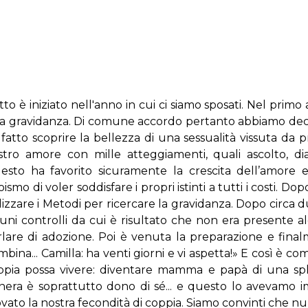
to è iniziato nell'anno in cui ci siamo sposati. Nel pri
a gravidanza. Di comune accordo pertanto abbiamo deciso 
fatto scoprire la bellezza di una sessualità vissuta da p
stro amore con mille atteggiamenti, quali ascolto, dial
esto ha favorito sicuramente la crescita dell’amore e 
ismo di voler soddisfare i propri istinti a tutti i costi. 
lizzare i Metodi per ricercare la gravidanza. Dopo circa 
cuni controlli da cui è risultato che non era presente 
rlare di adozione. Poi è venuta la preparazione e final
bina... Camilla: ha venti giorni e vi aspetta!» E così è c
ppia possa vivere: diventare mamma e papà di una sple
nera è soprattutto dono di sé... e questo lo avevamo im
ato la nostra fecondità di coppia. Siamo convinti che null