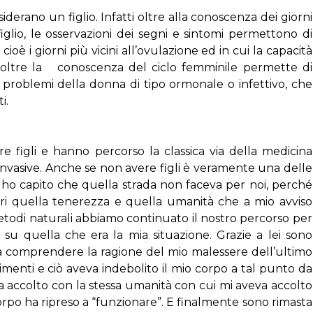
derano un figlio. Infatti oltre alla conoscenza dei giorni
 figlio, le osservazioni dei segni e sintomi permettono di
cioè i giorni più vicini all’ovulazione ed in cui la capacità
Inoltre la conoscenza del ciclo femminile permette di
oblemi della donna di tipo ormonale o infettivo, che
i.
 figli e hanno percorso la classica via della medicina
invasive. Anche se non avere figli è veramente una delle
ti ho capito che quella strada non faceva per noi, perché
ori quella tenerezza e quella umanità che a mio avviso
metodi naturali abbiamo continuato il nostro percorso per
u quella che era la mia situazione. Grazie a lei sono
a comprendere la ragione del mio malessere dell’ultimo
menti e ciò aveva indebolito il mio corpo a tal punto da
ha accolto con la stessa umanità con cui mi aveva accolto
orpo ha ripreso a “funzionare”. E finalmente sono rimasta