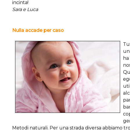
incinta!
Sara e Luca
Nulla accade per caso
Tut
un
ha 
no
Qu
ego
uti
al
pa
bam
co
ge
Metodi naturali. Per una strada diversa abbiamo trov