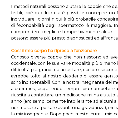
I metodi naturali possono aiutare le coppie che desi
fertili, cioè quelli in cui è possibile concepire un
individuare i giorni in cui è più probabile concepire 
di fecondabilità degli spermatozoi è maggiore. 
comprendere meglio e tempestivamente alcuni pr
possono essere più presto diagnosticati ed affrontat
Così il mio corpo ha ripreso a funzionare
Conosco diverse coppie che non riescono ad avere
occidentale, con le sue varie modalità più o meno 
difficoltà più grandi da accettare, dai loro raccon
avrebbe tolto al nostro desiderio di essere genit
sono indispensabili. Con la nostra insegnante dei 
alcuni mesi, acquisendo sempre più competenza s
riuscita a contattare un medicoche mi ha aiutato 
anno (ero semplicemente intollerante ad alcuni ali
non riuscire a portare avanti una gravidanza); mi 
la mia insegnante. Dopo pochi mesi di cure il mio c