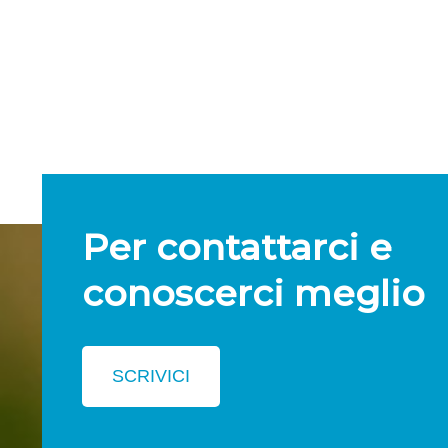
Per contattarci e
conoscerci meglio
SCRIVICI