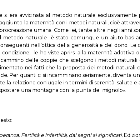
 si era avvicinata al metodo naturale esclusivamente p
raggiunto la maternità con i metodi naturali, cioè attra
a procreazione umana. Come lei, tante altre negli anni s
il metodo naturale è stato comunque un aiuto basilare:
conseguenti nell’ottica della generosità e del dono. Le co
o condizione: le ho viste aprirsi alla maternità adottiva
ammino delle coppie che scelgono i metodi naturali è l’
rimentato nei fatti che la proposta dei metodi naturali co
ide. Per quanti ci si incamminano seriamente, diventa un
te la relazione coniugale in termini di serenità, salute 
a spostare una montagna con la punta del mignolo».
testo:
ranza. Fertilità e infertilità, dai segni ai significati
, Edizio