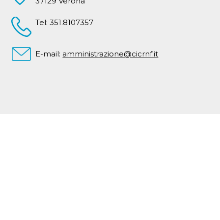
37129 Verona
Tel: 351.8107357
E-mail:
amministrazione@cicrnf.it