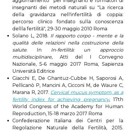
aggiornamento per insegnanti e formatori di
insegnanti dei metodi naturali su "La ricerca
della gravidanza nell'infertilità di coppia:
percorso clinico fondato sulla conoscenza
dellla fertilità", 29-30 maggio 2010 Roma
Solano L, 2018.
Il rapporto corpo - mente e la
qualità delle relazioni nella costruzione della
salute
. In
In-fertilità: un approccio
multidisciplinare
, Atti del I Convegno
Nazionale, 5-6 maggio 2017 Roma, Sapienza
Università Editrice
Giacchi E, De Ghantuz-Cubbe H, Saporosi A,
Pellicanò P, Mancini A, Cicconi M, de Waure C,
Marana R, 2017.
Cervical mucus symptom, as a
fertility index for achieving pregnancy
, 17th
World Congress of the Academy for Human
Reproduction, 15-18 marzo 2017 Roma
Confederazione Italiana dei Centri per la
Regolazione Naturale della Fertilità, 2015.